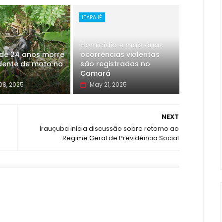
ITAPAJÉ
Homicídio e mais duas
de 24 anos morre
ocorrências violentas
dente de moto na
são registradas no
Camará
08, 2025
May 21, 2025
NEXT
Irauçuba inicia discussão sobre retorno ao
Regime Geral de Previdência Social