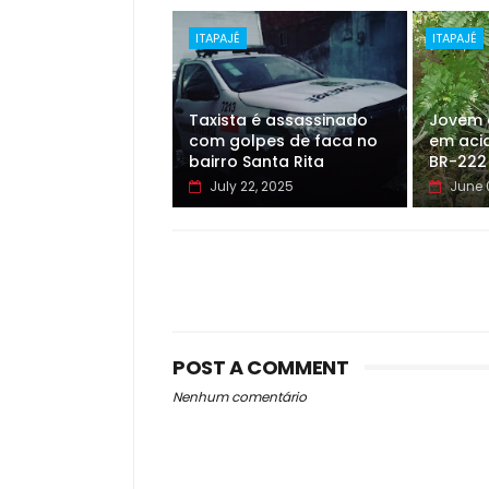
ITAPAJÉ
ITAPAJÉ
Taxista é assassinado
Jovem 
com golpes de faca no
em aci
bairro Santa Rita
BR-222
July 22, 2025
June 
POST A COMMENT
Nenhum comentário