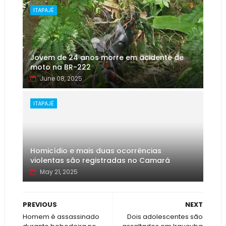
ITAPAJÉ
Jovem de 24 anos morre em acidente de
moto na BR-222
June 08, 2025
ITAPAJÉ
Homicídio e mais duas ocorrências
violentas são registradas no Camará
May 21, 2025
PREVIOUS
NEXT
Homem é assassinado
Dois adolescentes são