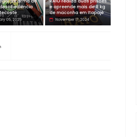
legal de arma de
RAIO realiza duas prisões
 desobediência
e apreende mais de 8 kg
tecoste
de maconha em Itapajé
ary 05, 2025
November 17, 2024
m