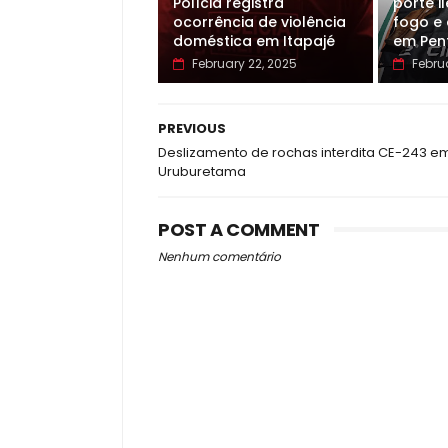
Polícia registra
porte i
ocorrência de violência
fogo e
doméstica em Itapajé
em Pen
February 22, 2025
Febru
PREVIOUS
Deslizamento de rochas interdita CE-243 e
Uruburetama
POST A COMMENT
Nenhum comentário