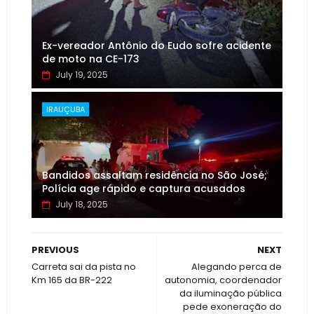
Ex-vereador Antônio do Eudo sofre acidente
de moto na CE-173
July 19, 2025
IRAUÇUBA
Bandidos assaltam residência no São José;
Polícia age rápido e captura acusados
July 18, 2025
PREVIOUS
NEXT
Carreta sai da pista no
Alegando perca de
Km 165 da BR-222
autonomia, coordenador
da iluminação pública
pede exoneração do