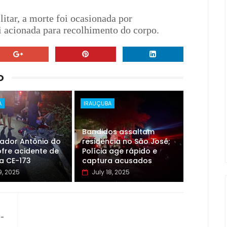
itar, a morte foi ocasionada por
i acionada para recolhimento do corpo.
O
A
IRAUÇUBA
Bandidos assaltam
eador Antônio do
residência no São José;
fre acidente de
Polícia age rápido e
a CE-173
captura acusados
9, 2025
July 18, 2025
R-