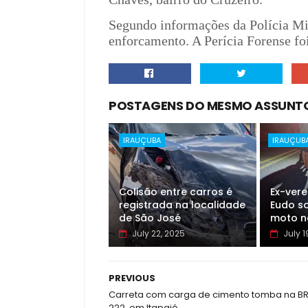
Segundo informações da Polícia Mil
enforcamento. A Perícia Forense fo
POSTAGENS DO MESMO ASSUNT
IRAUÇUBA
IRAUÇUB
Colisão entre carros é
Ex-ver
registrada na localidade
Eudo so
de São José
moto n
July 22, 2025
July 1
PREVIOUS
Carreta com carga de cimento tomba na B
222, em Itapajé