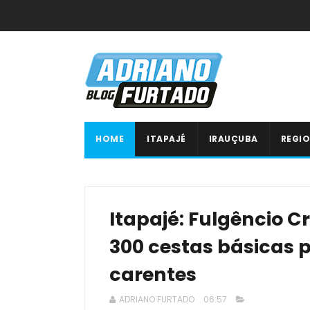
HOME
ITAPAJÉ
IRAUÇUBA
REGIO
Itapajé: Fulgêncio C
300 cestas básicas p
carentes
ADRIANO FURTADO
06:57