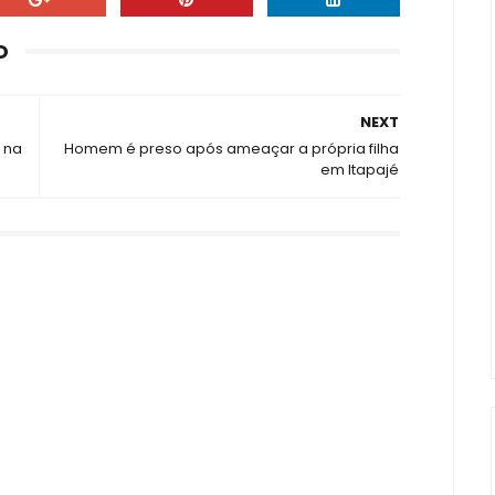
O
NEXT
 na
Homem é preso após ameaçar a própria filha
em Itapajé