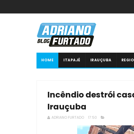
HOME
ITAPAJÉ
IRAUÇUBA
REGIO
Incêndio destrói casa
Irauçuba
ADRIANO FURTADO
17:50