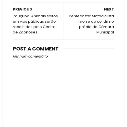
PREVIOUS
NEXT
Irauçuba: Animais soltos
Pentecoste: Motociclista
em vias públicas serão
morre ao colidir no
recolhidos pelo Centro
prédio da Câmara
de Zoonoses
Municipal
POST A COMMENT
Nenhum comentário