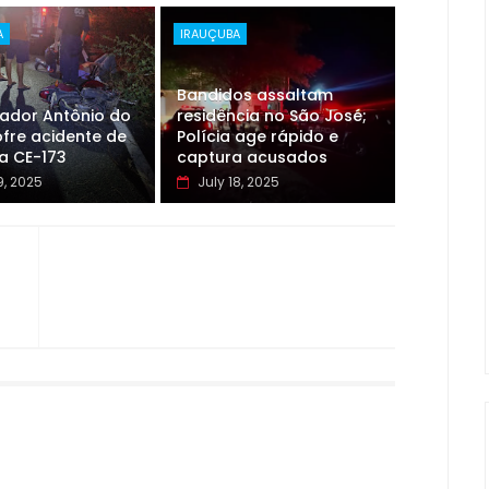
A
IRAUÇUBA
Bandidos assaltam
eador Antônio do
residência no São José;
fre acidente de
Polícia age rápido e
a CE-173
captura acusados
9, 2025
July 18, 2025