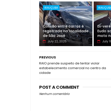
IRAUÇUBA
IRAUÇUB
Colisão entre carros é
Ex-ver
registrada na localidade
Eudo so
de São José
moto n
July 22, 2025
July 1
PREVIOUS
RAIO prende suspeito de tentar violar
estabelecimento comercial no centro da
cidade
POST A COMMENT
Nenhum comentário