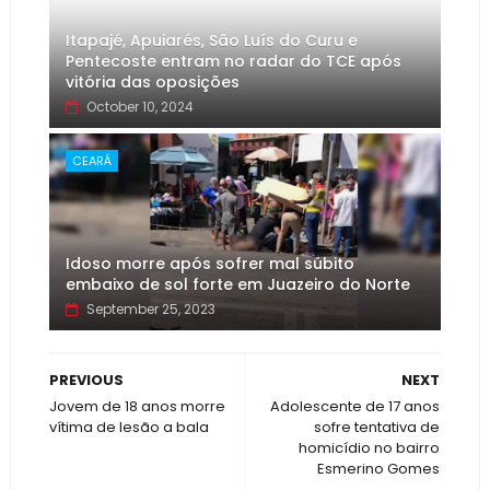
Itapajé, Apuiarés, São Luís do Curu e
Pentecoste entram no radar do TCE após
vitória das oposições
October 10, 2024
CEARÁ
Idoso morre após sofrer mal súbito
embaixo de sol forte em Juazeiro do Norte
September 25, 2023
PREVIOUS
NEXT
Jovem de 18 anos morre
Adolescente de 17 anos
vítima de lesão a bala
sofre tentativa de
homicídio no bairro
Esmerino Gomes