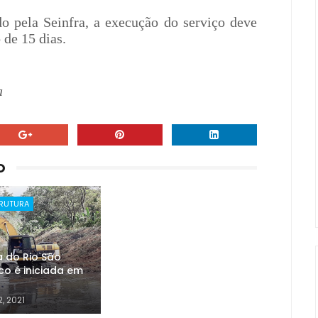
o pela Seinfra, a execução do serviço deve
de 15 dias.
a
O
TRUTURA
 do Rio São
co é iniciada em
2, 2021