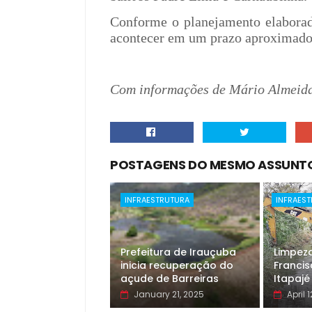
Conforme o planejamento elaborad
acontecer em um prazo aproximado 
Com informações de Mário Almeid
POSTAGENS DO MESMO ASSUNT
INFRAESTRUTURA
INFRAES
Prefeitura de Irauçuba
Limpeza
inicia recuperação do
Francis
açude de Barreiras
Itapajé
January 21, 2025
April 1