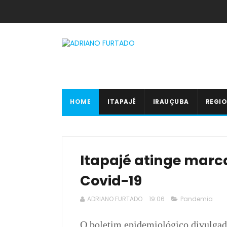
HOME
ITAPAJÉ
IRAUÇUBA
REGIO
Itapajé atinge marc
Covid-19
ADRIANO FURTADO
19:06
Pandemia
O boletim epidemiológico divulgado 