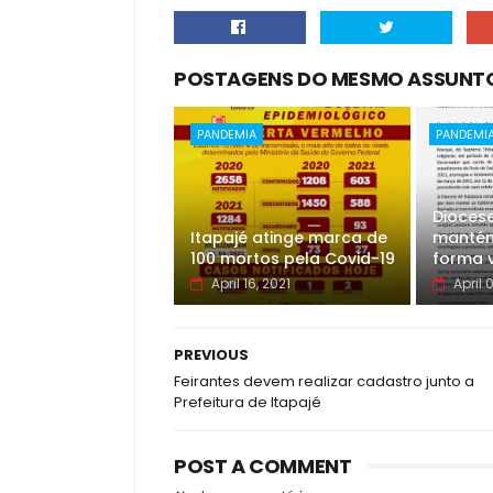
POSTAGENS DO MESMO ASSUNT
PANDEMIA
PANDEMI
Diocese
Itapajé atinge marca de
mantém
100 mortos pela Covid-19
forma v
April 16, 2021
April 
PREVIOUS
Feirantes devem realizar cadastro junto a
Prefeitura de Itapajé
POST A COMMENT