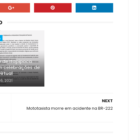
O
A
 de Itapipoca
 celebrações de
irtual
06, 2021
NEXT
Mototaxista morre em acidente na BR-222