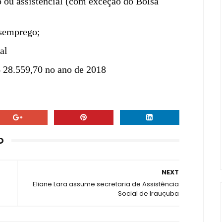
 ou assistencial (com exceção do Bolsa
esemprego;
al
 28.559,70 no ano de 2018
O
NEXT
Eliane Lara assume secretaria de Assistência
Social de Irauçuba