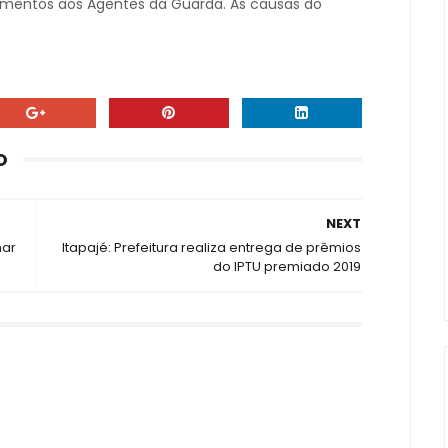
imentos aos Agentes da Guarda. As causas do
O
NEXT
mar
Itapajé: Prefeitura realiza entrega de prêmios
do IPTU premiado 2019