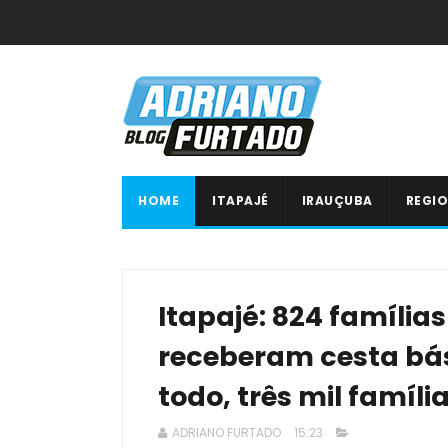
HOME
ITAPAJÉ
IRAUÇUBA
REGIO
Itapajé: 824 família
receberam cesta bási
todo, três mil famíl
ADRIANO FURTADO
15:23