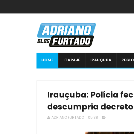
HOME
ITAPAJÉ
IRAUÇUBA
REGIO
Irauçuba: Polícia f
descumpria decreto 
ADRIANO FURTADO
05:38