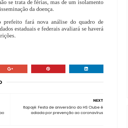
não se trata de férias, mas de um isolamento
disseminação da doença.
 prefeito fará nova análise do quadro de
dados estaduais e federais avaliará se haverá
trições.
O
NEXT
Itapajé: Festa de aniversário do HS Clube é
 ao
adiada por prevenção ao coronavírus