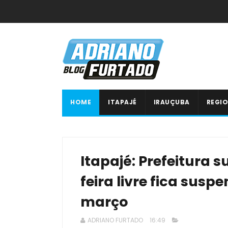
HOME
ITAPAJÉ
IRAUÇUBA
REGIO
Itapajé: Prefeitura s
feira livre fica suspe
março
ADRIANO FURTADO
16:49