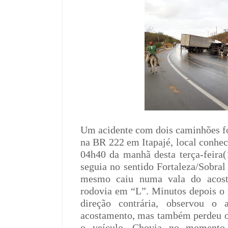
Um acidente com dois caminhões foi
na BR 222 em Itapajé, local conhec
04h40 da manhã desta terça-feira(
seguia no sentido Fortaleza/Sobral
mesmo caiu numa vala do acosta
rodovia em “L”. Minutos depois o
direção contrária, observou o a
acostamento, mas também perdeu o
o veículo. Chovia no momento 