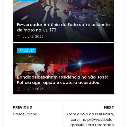
Ex-vereador Antônio do Eudo sofre acidente
de moto na CE-173
July 19, 2025
IRAUÇUBA
Bandidos assaltam residência no São José;
Polícia age rápido e captura acusados
July 18, 2025
PREVIOUS
NEXT
Casas Rocha
Com apoio da Prefeitura,
cursinho pré-vestibular
gratuito será retomado