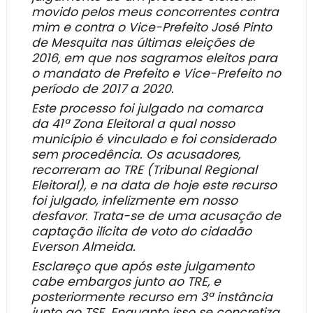
movido pelos meus concorrentes contra
mim e contra o Vice-Prefeito José Pinto
de Mesquita nas últimas eleições de
2016, em que nos sagramos eleitos para
o mandato de Prefeito e Vice-Prefeito no
período de 2017 a 2020.
Este processo foi julgado na comarca
da 41ª Zona Eleitoral a qual nosso
município é vinculado e foi considerado
sem procedência. O
s acusadores,
recorreram ao TRE (Tribunal Regional
Eleitoral), e na data de hoje este recurso
foi julgado, infelizmente em nosso
desfavor. Trata-se de uma acusação de
captação ilícita de voto do cidadão
Everson Almeida.
Esclareço que após este julgamento
cabe embargos junto ao TRE, e
posteriormente recurso em 3ª instância
junto ao TSE. Enquanto isso se concretiza,