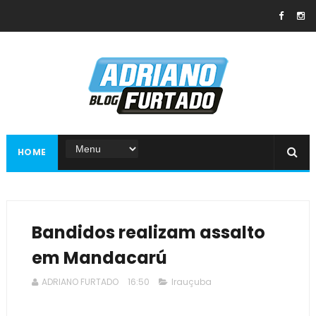
HOME
Bandidos realizam assalto
em Mandacarú
ADRIANO FURTADO
16:50
Irauçuba