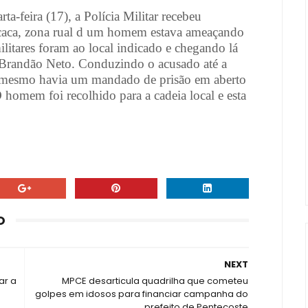
a-feira (17), a Polícia Militar recebeu
acaca, zona rual d um homem estava ameaçando
ilitares foram ao local indicado e chegando lá
 Brandão Neto. Conduzindo o acusado até a
 o mesmo havia um mandado de prisão em aberto
 homem foi recolhido para a cadeia local e esta
O
NEXT
ar a
MPCE desarticula quadrilha que cometeu
golpes em idosos para financiar campanha do
prefeito de Pentecoste