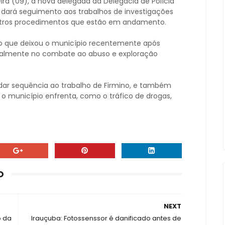
a (09), a nova delegada da Delegacia de Polícia
ue dará seguimento aos trabalhos de investigações
outros procedimentos que estão em andamento.
no que deixou o município recentemente após
cipalmente no combate ao abuso e exploração
 dar sequência ao trabalho de Firmino, e também
o município enfrenta, como o tráfico de drogas,
O
NEXT
o da
Irauçuba: Fotossenssor é danificado antes de