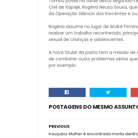
Tomou posse na tarde desta segunda-feir
Civil de Itapajé, Rogéria Neusa Sousa, q
da Operação Silêncio dos Inocentes e 
Rogéria assume no lugar de André Firmi
realizar um trabalho reconhecido, prin
sexual de crianças e adolescentes.
A nova titular da pasta tem a missão de
de combater outro problemas sérios que 
por exemplo.
POSTAGENS DO MESMO ASSUNT
PREVIOUS
Irauçuba: Mulher é encontrada morta dentr