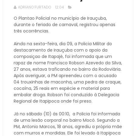
ADRIANO FURTADO
12:04
O Plantao Policial no município de Irauçuba,
durante o feriado de carnaval, registrou apenas
três ocorrências.
Ainda na sexta-feira, dia 09, a Policia Militar do
destacamento de Irauçuba com o apoio da
composiçao de Itapajé, foi informada que um
rapaz de nome Francisco Robson Azevedo da Silva,
27 anos, estava traficando no bairro da Rodoviária.
Após averiguar, a PM apreendeu com o acusado
04 trouxinhas de maconha, uma pedra de craque,
cocaína, 25 reais em espécie e material para
embalar droga. Robson foi conduzido à Delegacia
Regional de Itapipoca onde foi preso.
Já no sábado (10) ás 00:10, a Policia foi informada
de uma lesão corporal no bairro Mocó. Segundo a
PM, Antonio Marcos, 18 anos, agrediu a própria mãe
com murros e mordidas. Ele foi levado à Itapipoca