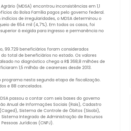
 Agrário (MDSA) encontrou inconsistências em 1,1
fícios do Bolsa Família pagos pelo governo federal.
indícios de irregularidades, o MDSA determinou o
eio de 654 mil (4,7%). Em todos os casos, foi
superior à exigida para ingresso e permanência no
, 99.729 beneficiários foram considerados
do total de beneficiários no estado. Os valores
alisado no diagnóstico chega a R$ 368,8 milhões de
iciaram 1,5 milhão de cearenses desde 2013.
 do programa nesta segunda etapa de fiscalização.
dos e 88 cancelados.
o MDSA passou a contar com seis bases do governo
ão Anual de Informações Sociais (Rais), Cadastro
aged), Sistema de Controle de Óbitos (Sisobi),
S), Sistema Integrado de Administração de Recursos
Pessoas Jurídicas (CNPJ).