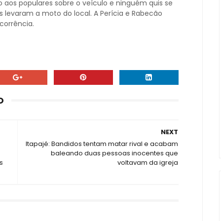
o aos populares sobre o veículo e ninguém quis se
s levaram a moto do local. A Perícia e Rabecão
corrência.
O
NEXT
Itapajé: Bandidos tentam matar rival e acabam
baleando duas pessoas inocentes que
s
voltavam da igreja