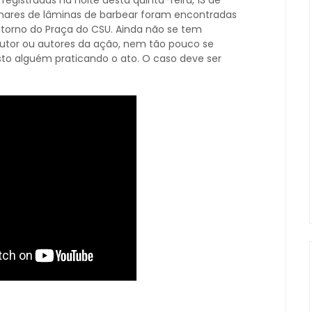
gistradas na noite desta quinta-feira, 13 de
lhares de lâminas de barbear foram encontradas
ntorno do Praça do CSU. Ainda não se tem
autor ou autores da ação, nem tão pouco se
to alguém praticando o ato. O caso deve ser