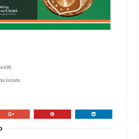
1.4495
do Estado
O