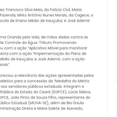
: Francisco Silva Maia, da Polícia Civil, Maria
 Fazenda, Mirko Antônio Nunes Morais, da Cagece, o
Escola de Ensino Médio de Irauçuba, e José Ademir
ma Ciranda pela Vida, de mãos dadas contra as
o de Controle da Água: Tributo Promovendo
reu com a ação “Aplicativo Móvel para monitorar
 Mota com a ação “Implementação do Plano de
 Médio de Irauçuba; e José Ademir, com a ação
oas”.
reciou a relevância das ações apresentadas pelos
seletivo para a concessão da “Medalha do Mérito
 aos servidores públicos estaduais. Integram a
Pública do Estado do Ceará (EGPCE), Lúcia Siebra,
GPCE, João Pinto de Souza Filho, representante do
úblico Estadual (MOVA-SE), além de Bia Úrsula
inistração Direta e Maria Salete de Azevedo,