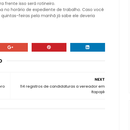
 frente isso será rotineiro.
ha no horário de expediente de trabalho. Caso você
intas-feiras pela manhã já sabe ele deveria
O
NEXT
oro
114 registros de candidaturas a vereador em
Itapajé