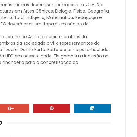
meiras turmas devem ser formadas em 2018. No
uras em Artes Cênicas, Biologia, Física, Geografia,
a Intercultural Indígena, Matemática, Pedagogia e
UFC deverá criar em Itapajé um núcleo de
 no Jardim de Anita e reuniu membros da
embros da sociedade civil e representantes da
 federal Danilo Forte. Forte é o principal articulador
da UFC em nossa cidade. Ele garantiu a inclusão no
financeira para a concretização do
O