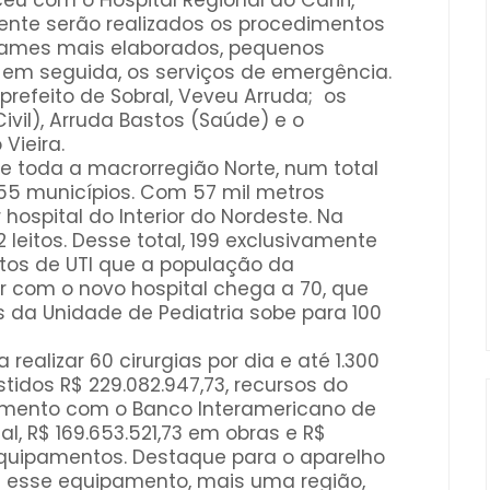
u com o Hospital Regional do Cariri,
mente serão realizados os procedimentos
xames mais elaborados, pequenos
, em seguida, os serviços de emergência.
refeito de Sobral, Veveu Arruda; os
ivil), Arruda Bastos (Saúde) e o
Vieira.
de toda a macrorregião Norte, num total
 55 municípios. Com 57 mil metros
hospital do Interior do Nordeste. Na
2 leitos. Desse total, 199 exclusivamente
itos de UTI que a população da
r com o novo hospital chega a 70, que
 da Unidade de Pediatria sobe para 100
ealizar 60 cirurgias por dia e até 1.300
tidos R$ 229.082.947,73, recursos do
amento com o Banco Interamericano de
l, R$ 169.653.521,73 em obras e R$
equipamentos. Destaque para o aparelho
 esse equipamento, mais uma região,