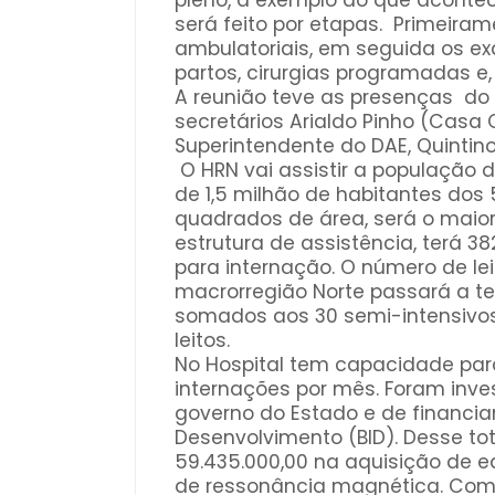
pleno, a exemplo do que acontece
será feito por etapas. Primeira
ambulatoriais, em seguida os e
partos, cirurgias programadas e
A reunião teve as presenças do p
secretários Arialdo Pinho (Casa C
Superintendente do DAE, Quintino 
O HRN vai assistir a população 
de 1,5 milhão de habitantes dos
quadrados de área, será o maior 
estrutura de assistência, terá 38
para internação. O número de le
macrorregião Norte passará a te
somados aos 30 semi-intensivos
leitos.
No Hospital tem capacidade para r
internações por mês. Foram inves
governo do Estado e de financi
Desenvolvimento (BID). Desse tota
59.435.000,00 na aquisição de 
de ressonância magnética. Com