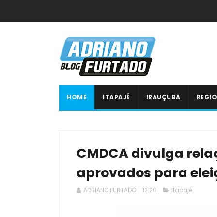
HOME
ITAPAJÉ
IRAUÇUBA
REGIO
CMDCA divulga rela
aprovados para elei
ADRIANO FURTADO
12:20
Itapajé