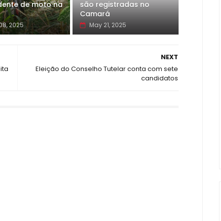
dente de moto na
são registradas no
Camará
08, 2025
May 21, 2025
NEXT
ita
Eleição do Conselho Tutelar conta com sete
candidatos