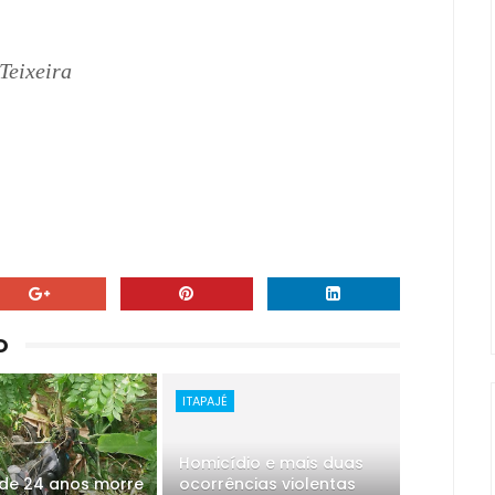
Teixeira
O
ITAPAJÉ
Homicídio e mais duas
de 24 anos morre
ocorrências violentas