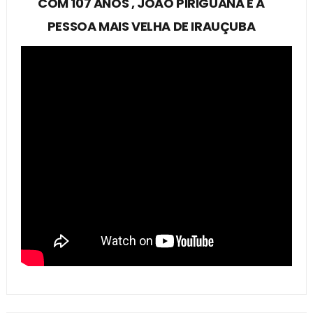
COM 107 ANOS , JOÃO PIRIGUANA É A
PESSOA MAIS VELHA DE IRAUÇUBA